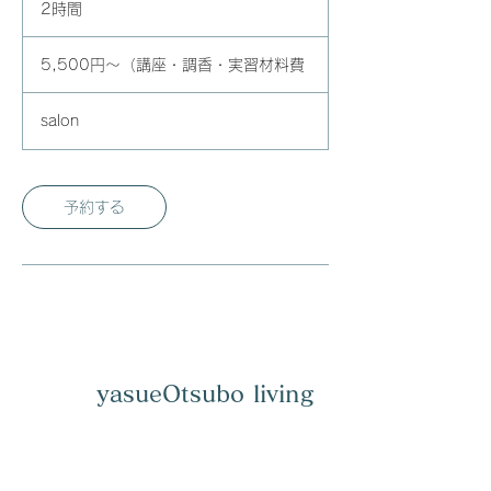
2時間
2
時
5,500
間
円
5,500円～（講座・調香・実習材料費
～
（講
座・
調
salon
香・
実
習
材
料
予約する
費
yasueOtsubo living